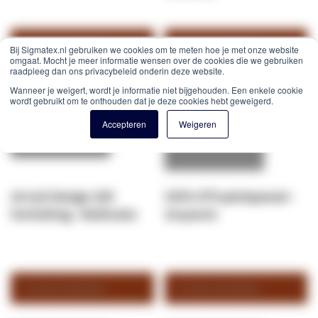
Product bekijken
Product bekijken
Bij Sigmatex.nl gebruiken we cookies om te meten hoe je met onze website
omgaat. Mocht je meer informatie wensen over de cookies die we gebruiken
raadpleeg dan ons privacybeleid onderin deze website.
Wanneer je weigert, wordt je informatie niet bijgehouden. Een enkele cookie
wordt gebruikt om te onthouden dat je deze cookies hebt geweigerd.
Accepteren
Weigeren
19 inch Design LED
CAT6 UTP patchpaneel -
Verlichting - Multicolor
24 poorts
Product bekijken
Product bekijken