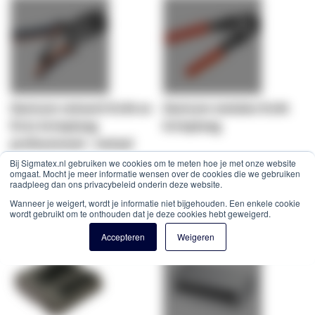
Danicom netwerk RJ45 en
Danicom metalen RJ45
RJ11 krimptang
krimptang
professioneel - metaal
Bij Sigmatex.nl gebruiken we cookies om te meten hoe je met onze website
omgaat. Mocht je meer informatie wensen over de cookies die we gebruiken
raadpleeg dan ons privacybeleid onderin deze website.
Product bekijken
Product bekijken
Wanneer je weigert, wordt je informatie niet bijgehouden. Een enkele cookie
wordt gebruikt om te onthouden dat je deze cookies hebt geweigerd.
Accepteren
Weigeren