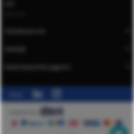
Chat
Open chat
Klantenservice
Zakelijk
Meest bezochte pagina's
Social:
© 2026 DSIT B.V.