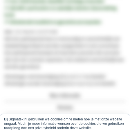
✔︎ Voor
16:00
besteld,
dezelfde werkdag verzonden
✔︎
100.000+
particuliere en zakelijke klanten (beoordeling
9/10)
✔︎ Uitstekende kwaliteit en
garantievoorwaarden
SKU
DS-Patch6-12UTP-WM
Met een patchpaneel kan er eenvoudig en overzichtelijk een
bekabelingsnetwerk worden aangesloten in een serverkast.
Een patchpaneel bestaat uit meerdere poorten die voorzien
zijn van een nummer waardoor het netwerk overzichtelijk kan
worden geordend.
Afmetingen met bevestiging 25,5 x 4,7 x 7 cm (bxdxh)
Afmetingen zonder bevestiging 25,5 x 3,2 x 5,2 cm (bxdxh)
Meer informatie
Reviews
Bij Sigmatex.nl gebruiken we cookies om te meten hoe je met onze website
Vragen en antwoorden
omgaat. Mocht je meer informatie wensen over de cookies die we gebruiken
raadpleeg dan ons privacybeleid onderin deze website.