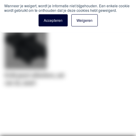
Wanneer je weigert, wordt je informatie niet bijgehouden. Een enkele cookie
Gerelateerde producten
wordt gebruikt om te onthouden dat je deze cookies hebt geweigerd.
Accepteren
Weigeren
RJ45 poort afsluiters, set
van 10, zwart