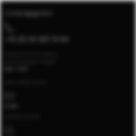
Contactgegevens
+31 (0) 35 205 70 04
Klantenservice bereikbaar
van maandag t/m vrijdag
8:00 - 17:00
Neem contact op via:
E-mail
[email protected]