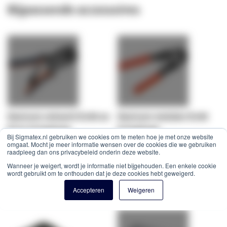
Bijpassende accessoires
Danicom netwerk RJ45 en
Danicom metalen RJ45
RJ11 krimptang
krimptang
Bij Sigmatex.nl gebruiken we cookies om te meten hoe je met onze website
professioneel - metaal
omgaat. Mocht je meer informatie wensen over de cookies die we gebruiken
raadpleeg dan ons privacybeleid onderin deze website.
Wanneer je weigert, wordt je informatie niet bijgehouden. Een enkele cookie
wordt gebruikt om te onthouden dat je deze cookies hebt geweigerd.
Product bekijken
Product bekijken
Accepteren
Weigeren