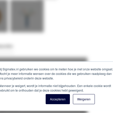
woorden
-UTP6-500S-DCA
ij Sigmatex.nl gebruiken we cookies om te meten hoe je met onze website omgaat.
ocht je meer informatie wensen over de cookies die we gebruiken raadpleeg dan
a
ns privacybeleid onderin deze website.
6
anneer je weigert, wordt je informatie niet bijgehouden. Een enkele cookie wordt
ebruikt om te onthouden dat je deze cookies hebt geweigerd.
auw
Accepteren
Weigeren
P
afgeschermd